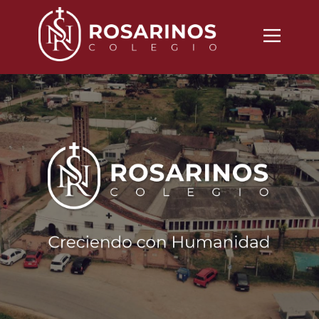
Nosotros
Propuesta
Noticias
Vida Cotidiana
Inscripciones
Contacto